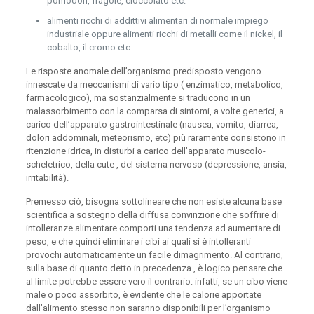
pomodori, fragole, cioccolato etc.
alimenti ricchi di addittivi alimentari di normale impiego
industriale oppure alimenti ricchi di metalli come il nickel, il
cobalto, il cromo etc.
Le risposte anomale dell’organismo predisposto vengono
innescate da meccanismi di vario tipo ( enzimatico, metabolico,
farmacologico), ma sostanzialmente si traducono in un
malassorbimento con la comparsa di sintomi, a volte generici, a
carico dell’apparato gastrointestinale (nausea, vomito, diarrea,
dolori addominali, meteorismo, etc) più raramente consistono in
ritenzione idrica, in disturbi a carico dell’apparato muscolo-
scheletrico, della cute , del sistema nervoso (depressione, ansia,
irritabilità).
Premesso ciò, bisogna sottolineare che non esiste alcuna base
scientifica a sostegno della diffusa convinzione che soffrire di
intolleranze alimentare comporti una tendenza ad aumentare di
peso, e che quindi eliminare i cibi ai quali si è intolleranti
provochi automaticamente un facile dimagrimento. Al contrario,
sulla base di quanto detto in precedenza , è logico pensare che
al limite potrebbe essere vero il contrario: infatti, se un cibo viene
male o poco assorbito, è evidente che le calorie apportate
dall’alimento stesso non saranno disponibili per l’organismo